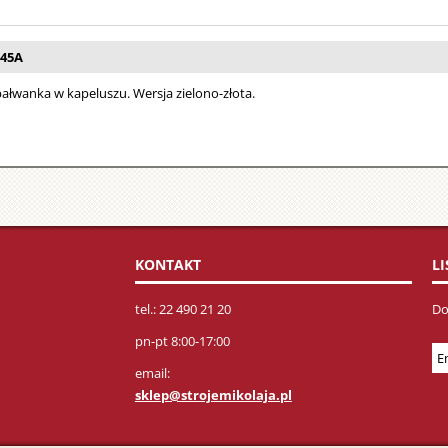
-45A
ałwanka w kapeluszu. Wersja zielono-złota.
KONTAKT
L
tel.: 22 490 21 20
Do
pn-pt 8:00-17:00
email:
sklep@strojemikolaja.pl