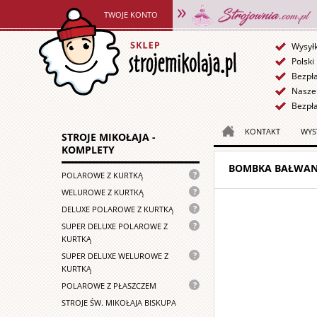
TWOJE KONTO
Wysył
Polski
Bezpł
Nasze 
Bezpła
KONTAKT
WYS
STROJE MIKOŁAJA -
KOMPLETY
BOMBKA BAŁWANE
Nasz
POLAROWE Z KURTKĄ
podstawowy
Lekki
WELUROWE Z KURTKĄ
strój
strój
Strój
DELUXE POLAROWE Z KURTKĄ
Mikołaja
Mikołaja
Mikołaja
wykonany
Strój
SUPER DELUXE POLAROWE Z
wykonany
wykonany
z
Mikołaja
KURTKĄ
z
z
mocnego
dla
weluru
Luksusowy
SUPER DELUXE WELUROWE Z
mocnego
polaru
profesjonalistów.
przeznaczony
strój
KURTKĄ
polaru,
składa
Uszyty
przede
Mikołaja
obszyty
Strój
POLAROWE Z PŁASZCZEM
się
z
wszystkim
uszyty
futerkiem
Mikołaja
z
mocnego
STROJE ŚW. MIKOŁAJA BISKUPA
do
z
o
z
kurtki,
polaru,