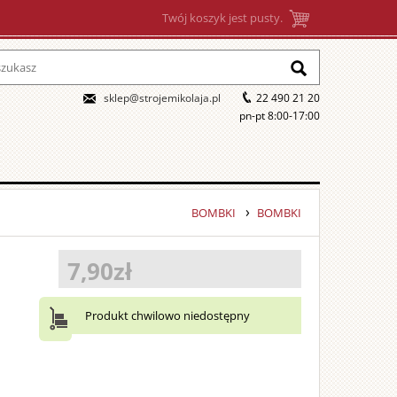
Twój koszyk jest pusty.
sklep@strojemikolaja.pl
22 490 21 20
pn-pt 8:00-17:00
BOMBKI
BOMBKI
7,90zł
Produkt chwilowo niedostępny