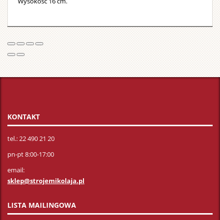
brodą
Wysokość 16 cm.
i
wielkim
dzwonkie
Strój
można
prać
w
pralce.
KONTAKT
tel.: 22 490 21 20
pn-pt 8:00-17:00
email:
sklep@strojemikolaja.pl
LISTA MAILINGOWA