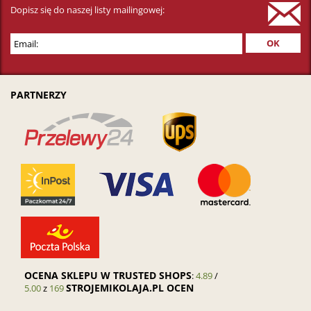
Dopisz się do naszej listy mailingowej:
PARTNERZY
OCENA SKLEPU W TRUSTED SHOPS
:
4.89
/
STROJEMIKOLAJA.PL OCEN
5.00
z
169