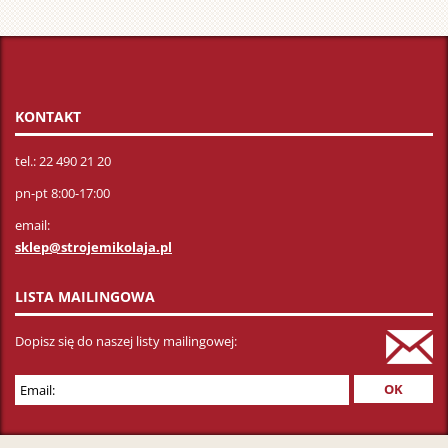
brodą
i
wielkim
dzwonkie
Strój
KONTAKT
można
prać
tel.: 22 490 21 20
w
pn-pt 8:00-17:00
pralce.
email:
sklep@strojemikolaja.pl
LISTA MAILINGOWA
Dopisz się do naszej listy mailingowej: