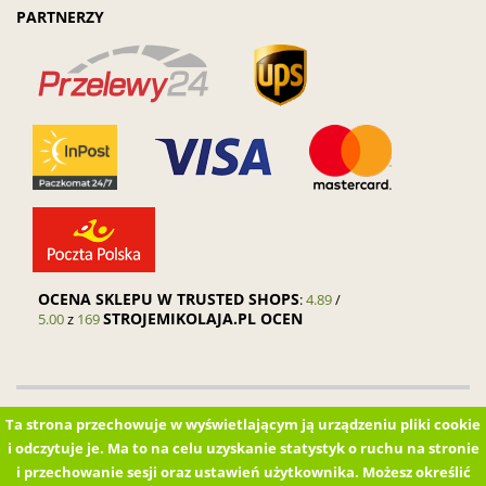
PARTNERZY
OCENA SKLEPU W TRUSTED SHOPS
:
4.89
/
STROJEMIKOLAJA.PL OCEN
5.00
z
169
Kontakt
Wysyłka
Płatności
Regulamin sklepu
Polityka prywatności
Ta strona przechowuje w wyświetlającym ją urządzeniu pliki cookie
Pytania i odpowiedzi (FAQ)
Zamówienia hurtowe
i odczytuje je. Ma to na celu uzyskanie statystyk o ruchu na stronie
Haft / nadruk i produkty na zamówienie
Odbiór osobisty
i przechowanie sesji oraz ustawień użytkownika. Możesz określić