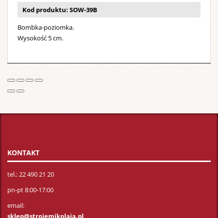
brodą
Kod produktu: SOW-39B
i
wielkim
Bombka-poziomka.
dzwonkie
Wysokość 5 cm.
Strój
można
prać
w
pralce.
KONTAKT
tel.: 22 490 21 20
pn-pt 8:00-17:00
email:
sklep@strojemikolaja.pl