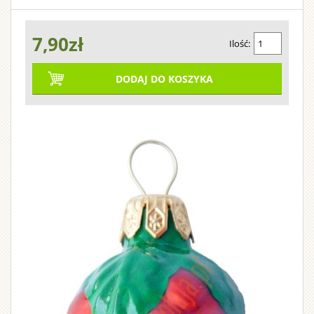
wykończ
Do
czerwonego
W
o
spodnie
niezawodnym
z
dla
na
długiego
polaru
bardzo
pozostałych
kupienia
kurierem
Świętym.
polskich
i
ELEMENTY
nasz
wymagają
można
futerka.
przypadkach
UPS
szerokim
sam
materiałów.
7,90zł
Wykonan
czapka
koszt
Ilość:
Składa
prać
gwarantujemy,
Składa
lub
pasem
lub
wyślemy
z
BRODY I PERUKI MIKOŁAJA
uszyte
w
że
się
do
się
Ci
długowło
w
30
zamówienie
polaru,
z
paczkomatu
DODAJ DO KOSZYKA
WORKI, BUTY, DZWONKI, PASY,
z
strój
z
st.
futerka.
wyślemy
przygot
jest
w
najwyższ
OKULARY, RĘKAWICZKI
w
kurtki,
i
kurtki,
w
bezpłatna
Niezwykl
przez
zestawie
starannoś
wybranym
spodni
nie
ciągu
CZAPKI MIKOŁAJA
spodni
(dotyczy
elegancki
nas
rozmiarze
także
gwarantu
zafarbują.
24
z
przedpłaty).
z
(jeśli
POKROWCE, KLEJE DO BRODY, SZELKI, T-
W
komplet
godzin
czapka.
komfort
odpinan
jest
odpinan
SHIRTY
kompleci
w
z
Można
noszenia.
dostępny).
futerkie
futerkie
dni
kurtka,
różnymi
WYPRZEDAŻ
go
Do
i
robocze,
i
spodnie
przydatn
kupić
kupienia
o
czapki
bajecznie
i
akcesori
DLA OSZCZĘDNYCH
ile
również
bez
-
długiej
wyjątko
na
Strój
w
dodatkó
do
czapki
stronie
KOMPLETY
długa
można
przygot
lub
kupienia
zamawianego
z
czapka
prać
ELEMENTY
przez
w
produktu
w
wielkim
z
w
nie
nas
przygot
wersji
pompon
BOMBKI
ogromn
wskazano
pralce.
komplet
przez
bez
-
inaczej.