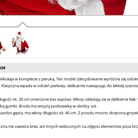
RO9
Mikołaja w komplecie z peruką. Ten model zdecydowanie wyróżnia się odcieni
 Klasyczna wpada w odcień perłowy, delikatnie nawiązując do lekkiej szarości
ugość ok. 35 cm (mierzone bez wąsów). Włosy układają się w delikatne fale.
obą gumki. Broda ma wszytą podszewkę w okolicy ust.
 bardzo gęsta, ma włosy długości ok. 40 cm. Z przodu mocno skręcona grzywka
czna nie zawiera brwi, ani innych widocznych na zdjęciu elementów poza bro