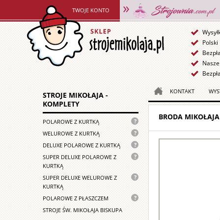
TWOJE KONTO
Wysył
Polski
Bezpł
Nasze 
Bezpła
KONTAKT
WYS
STROJE MIKOŁAJA -
KOMPLETY
BRODA MIKOŁAJA 
Nasz
POLAROWE Z KURTKĄ
podstawowy
Lekki
WELUROWE Z KURTKĄ
strój
strój
Strój
DELUXE POLAROWE Z KURTKĄ
Mikołaja
Mikołaja
Mikołaja
wykonany
Strój
SUPER DELUXE POLAROWE Z
wykonany
wykonany
z
Mikołaja
KURTKĄ
z
z
mocnego
dla
weluru
Luksusowy
SUPER DELUXE WELUROWE Z
mocnego
polaru
profesjonalistów.
przeznaczony
strój
KURTKĄ
polaru,
składa
Uszyty
przede
Mikołaja
obszyty
Strój
POLAROWE Z PŁASZCZEM
się
z
wszystkim
uszyty
futerkiem
Mikołaja
z
mocnego
STROJE ŚW. MIKOŁAJA BISKUPA
do
z
o
z
kurtki,
polaru,