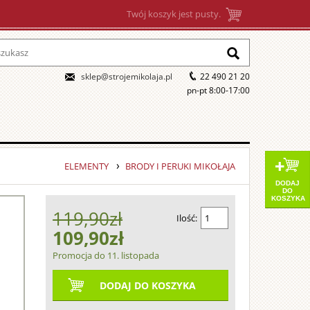
Twój koszyk jest pusty.
sklep@strojemikolaja.pl
22 490 21 20
pn-pt 8:00-17:00
ELEMENTY
BRODY I PERUKI MIKOŁAJA
DODAJ
DO
KOSZYKA
119,90zł
Ilość:
109,90zł
Promocja do 11. listopada
DODAJ DO KOSZYKA