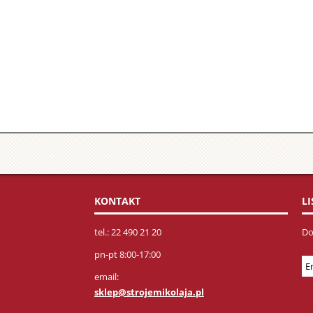
KONTAKT
L
tel.: 22 490 21 20
Do
pn-pt 8:00-17:00
email:
sklep@strojemikolaja.pl