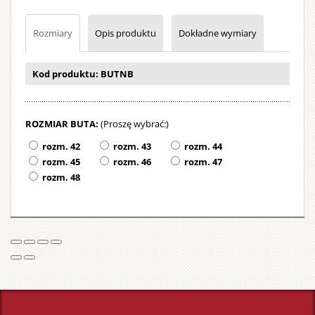
brodą
i
Rozmiary
Opis produktu
Dokładne wymiary
wielkim
dzwonkie
Strój
Kod produktu: BUTNB
można
prać
w
ROZMIAR BUTA:
(Proszę wybrać:)
pralce.
rozm. 42
rozm. 43
rozm. 44
rozm. 45
rozm. 46
rozm. 47
rozm. 48