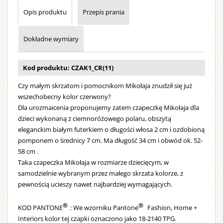
brodą
Opis produktu
Przepis prania
i
wielkim
dzwonkie
Dokładne wymiary
Strój
można
Kod produktu: CZAK1_CR(11)
prać
Czy małym skrzatom i pomocnikom Mikołaja znudził się już
w
wszechobecny kolor czerwony?
pralce.
Dla urozmaicenia proponujemy zatem czapeczkę Mikołaja dla
dzieci wykonaną z ciemnoróżowego polaru, obszytą
eleganckim białym futerkiem o długości włosa 2 cm i ozdobioną
pomponem o średnicy 7 cm. Ma długość 34 cm i obwód ok. 52-
58 cm .
Taka czapeczka Mikołaja w rozmiarze dziecięcym, w
samodzielnie wybranym przez małego skrzata kolorze, z
pewnością ucieszy nawet najbardziej wymagających.
®
®
KOD PANTONE
: We wzorniku Pantone
Fashion, Home +
Interiors kolor tej czapki oznaczono jako 18-2140 TPG.