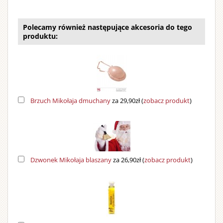
Polecamy również następujące akcesoria do tego
produktu:
Brzuch Mikołaja dmuchany
za 29,90zł
(
zobacz produkt
)
Dzwonek Mikołaja blaszany
za 26,90zł
(
zobacz produkt
)