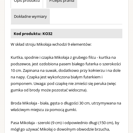
brodą
Opis produktu
Przepis prania
i
wielkim
Dokładne wymiary
dzwonkie
Strój
Kod produktu: KO32
można
W skład stroju Mikołaja wchodzi 9 elementów:
prać
w
Kurtka, spodnie i czapka Mikołaja z grubego filcu - kurtka na
pralce.
podszewce, jest ozdobiona pasem białego futerka o szerokości
10 cm. Zapinana na suwak, dodatkowo przy kołnierzu i na dole
na napy. Czapka jest wykończona białym futerkiem i
pomponem. Uwaga: pod czapkę nie zmieści się peruka (więc
gumka od brody może pozostać widoczna).
Broda Mikołaja - biała, gęsta o długości 30 cm, utrzymywana na
właściwym miejscu za pomocą gumki.
Pasa Mikołaja - szeroki (9 cm) i odpowiednio długi (150 cm), by
mógł go używać Mikołaj o dowolnym obwodzie brzucha,