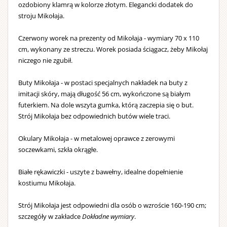
ozdobiony klamrą w kolorze złotym. Elegancki dodatek do
stroju Mikołaja.
Czerwony worek na prezenty od Mikołaja - wymiary 70 x 110
cm, wykonany ze streczu. Worek posiada ściągacz, żeby Mikołaj
niczego nie zgubił.
Buty Mikołaja - w postaci specjalnych nakładek na buty z
imitacji skóry, mają długość 56 cm, wykończone są białym
futerkiem. Na dole wszyta gumka, którą zaczepia się o but.
Strój Mikołaja bez odpowiednich butów wiele traci.
Okulary Mikołaja - w metalowej oprawce z zerowymi
soczewkami, szkła okrągłe.
Białe rękawiczki - uszyte z bawełny, idealne dopełnienie
kostiumu Mikołaja.
Strój Mikołaja jest odpowiedni dla osób o wzroście 160-190 cm;
szczegóły w zakładce
Dokładne wymiary
.