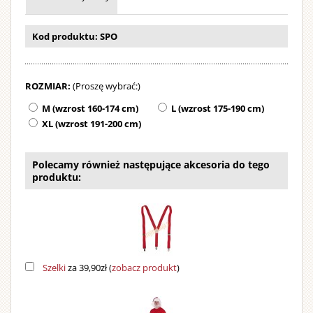
brodą
i
wielkim
Kod produktu: SPO
dzwonkie
Strój
ROZMIAR:
(Proszę wybrać:)
można
prać
M (wzrost 160-174 cm)
L (wzrost 175-190 cm)
w
XL (wzrost 191-200 cm)
pralce.
Polecamy również następujące akcesoria do tego
produktu:
Szelki
za 39,90zł
(
zobacz produkt
)