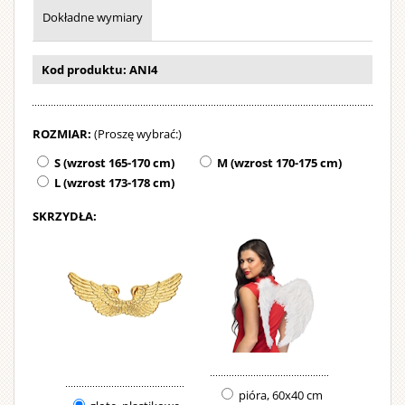
brodą
Dokładne wymiary
i
wielkim
dzwonkie
Kod produktu: ANI4
Strój
można
ROZMIAR:
(Proszę wybrać:)
prać
w
S (wzrost 165-170 cm)
M (wzrost 170-175 cm)
pralce.
L (wzrost 173-178 cm)
SKRZYDŁA:
pióra, 60x40 cm