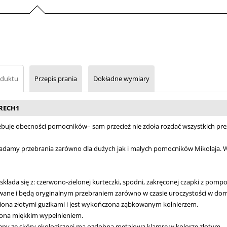
oduktu
Przepis prania
Dokładne wymiary
TRECH1
zebuje obecności pomocników– sam przecież nie zdoła rozdać wszystkich pr
siadamy przebrania zarówno dla dużych jak i małych pomocników Mikołaja.
ca składa się z: czerwono-zielonej kurteczki, spodni, zakręconej czapki z p
wane i będą oryginalnym przebraniem zarówno w czasie uroczystości w domu
biona złotymi guzikami i jest wykończona ząbkowanym kołnierzem.
iona miękkim wypełnieniem.
ny ze skóry ekologicznej ma ozdobną metalową klamrę w kolorze złotym.