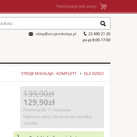
Twój koszyk jest pusty.
sklep@strojemikolaja.pl
22 490 21 20
pn-pt 8:00-17:00
STROJE MIKOŁAJA - KOMPLETY
DLA DZIECI
139,90zł
129,90zł
Promocja do 11. listopada
Najniższa cena z 30 dni przed obniżką:
139,90zł