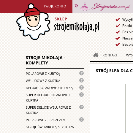
TWOJE KONTO
Wysył
Polski
Bezpł
Nasze 
Bezpła
KONTAKT
WYS
STROJE MIKOŁAJA -
KOMPLETY
STRÓJ ELFA DLA 
Nasz
POLAROWE Z KURTKĄ
podstawowy
Lekki
WELUROWE Z KURTKĄ
strój
strój
Strój
DELUXE POLAROWE Z KURTKĄ
Mikołaja
Mikołaja
Mikołaja
wykonany
Strój
SUPER DELUXE POLAROWE Z
wykonany
wykonany
z
Mikołaja
KURTKĄ
z
z
mocnego
dla
weluru
Luksusowy
SUPER DELUXE WELUROWE Z
mocnego
polaru
profesjonalistów.
przeznaczony
strój
KURTKĄ
polaru,
składa
Uszyty
przede
Mikołaja
obszyty
Strój
POLAROWE Z PŁASZCZEM
się
z
wszystkim
uszyty
futerkiem
Mikołaja
z
mocnego
STROJE ŚW. MIKOŁAJA BISKUPA
do
z
o
z
kurtki,
polaru,