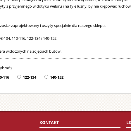
yty z przyjemnego w dotyku weluru i na tyle luźny, by nie krępować ruchów, 
a został zaprojektowany i uszyty specjalnie dla naszego sklepu.
-104, 110-116, 122-134 i 140-152.
iera widocznych na zdjęciach butów.
ybrać:)
0-116
122-134
140-152
KONTAKT
L