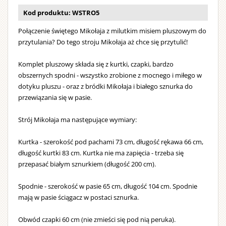
brodą
i
Kod produktu: WSTRO5
wielkim
Połączenie świętego Mikołaja z milutkim misiem pluszowym do
dzwonkie
przytulania? Do tego stroju Mikołaja aż chce się przytulić!
Strój
można
Komplet pluszowy składa się z kurtki, czapki, bardzo
prać
obszernych spodni - wszystko zrobione z mocnego i miłego w
dotyku pluszu - oraz z bródki Mikołaja i białego sznurka do
w
przewiązania się w pasie.
pralce.
Strój Mikołaja ma następujące wymiary:
Kurtka - szerokość pod pachami 73 cm, długość rękawa 66 cm,
długość kurtki 83 cm. Kurtka nie ma zapięcia - trzeba się
przepasać białym sznurkiem (długość 200 cm).
Spodnie - szerokość w pasie 65 cm, długość 104 cm. Spodnie
mają w pasie ściągacz w postaci sznurka.
Obwód czapki 60 cm (nie zmieści się pod nią peruka).