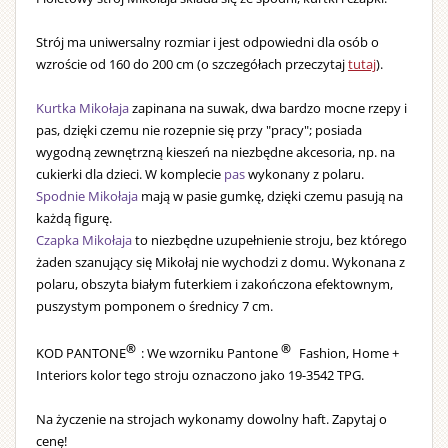
Strój ma uniwersalny rozmiar i jest odpowiedni dla osób o
wzroście od 160 do 200 cm (o szczegółach przeczytaj
tutaj
).
Kurtka Mikołaja
zapinana na suwak, dwa bardzo mocne rzepy i
pas, dzięki czemu nie rozepnie się przy "pracy"; posiada
wygodną zewnętrzną kieszeń na niezbędne akcesoria, np. na
cukierki dla dzieci. W komplecie
pas
wykonany z polaru.
Spodnie Mikołaja
mają w pasie gumkę, dzięki czemu pasują na
każdą figurę.
Czapka Mikołaja
to niezbędne uzupełnienie stroju, bez którego
żaden szanujący się Mikołaj nie wychodzi z domu. Wykonana z
polaru, obszyta białym futerkiem i zakończona efektownym,
puszystym pomponem o średnicy 7 cm.
®
®
KOD PANTONE
: We wzorniku Pantone
Fashion, Home +
Interiors kolor tego stroju oznaczono jako 19-3542 TPG.
Na życzenie na strojach wykonamy dowolny haft. Zapytaj o
cenę!