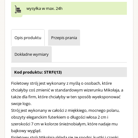
brodą
i
wysyłka w max. 24h
wielkim
dzwonkie
Strój
Opis produktu
Przepis prania
można
prać
w
Dokładne wymiary
pralce.
Kod produktu: STRFI(13)
Fioletowy strój jest wykonany z myślą o osobach, które
chciałyby coś zmienić w standardowym wizerunku Mikołaja, a
także dla firm, które chciałyby w ten sposób wyeksponować
swoje logo.
Strój jest wykonany w całości z miękkiego, mocnego polaru,
obszyty eleganckim futerkiem o długości włosa 2 cm i
szerokości 7 cm w kolorze śnieżnobiałym, które nadaje mu
bajkowy wygląd.
Fioletowy strój Mikołaja składa się ze spodni, kurtki i czapki.