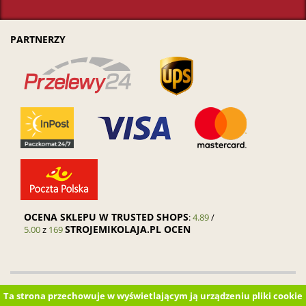
PARTNERZY
OCENA SKLEPU W TRUSTED SHOPS
:
4.89
/
STROJEMIKOLAJA.PL OCEN
5.00
z
169
Kontakt
Wysyłka
Płatności
Regulamin sklepu
Polityka prywatności
Ta strona przechowuje w wyświetlającym ją urządzeniu pliki cookie
Pytania i odpowiedzi (FAQ)
Zamówienia hurtowe